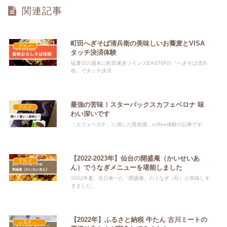
関連記事
町田へぎそば清兵衛の美味しいお蕎麦とVISA
グルメ
タッチ決済体験
猛暑日の週末に町田東急ツインズEAST8Fの「へぎそば清兵
衛」でタッチ決済
最強の苦味！スターバックスカフェベロナ 味
グルメ
わい深いです
「カフェベロナ」に感じた既視感、coffee体験の記事です
【2022-2023年】仙台の開盛庵（かいせいあ
グルメ
ん）でうなぎメニューを堪能しました
2022年夏、先日食べた「開盛庵」のうなぎ（松）が美味しす
ぎました。
【2022年】ふるさと納税 牛たん 古川ミートの
ふるさと納税