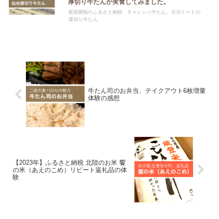
厚切り牛たんが実食してみました。
新規開拓のふるさと納税、チャレンジ牛たん、古川ミートの
厚切り牛たん
牛たん司のお弁当、テイクアウト6枚増量
体験の感想
【2023年】ふるさと納税 北陸のお米 饗
の米（あえのこめ）リピート返礼品の体
験