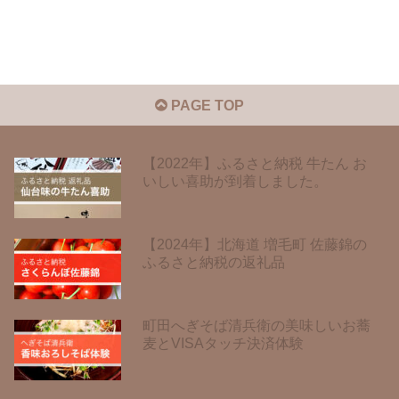
PAGE TOP
【2022年】ふるさと納税 牛たん お
いしい喜助が到着しました。
【2024年】北海道 増毛町 佐藤錦の
ふるさと納税の返礼品
町田へぎそば清兵衛の美味しいお蕎
麦とVISAタッチ決済体験