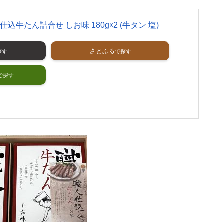
込牛たん詰合せ しお味 180g×2 (牛タン 塩)
さとふる