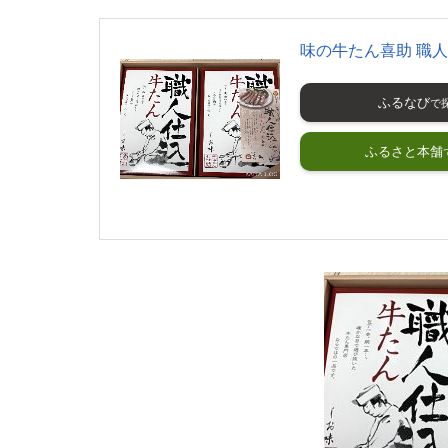
味の牛たん喜助 職人仕
ふるなび
ふるさと本舗