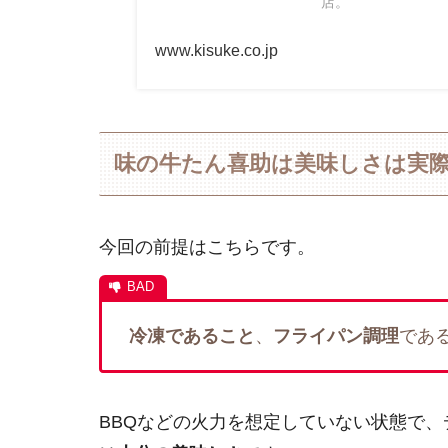
店。
www.kisuke.co.jp
味の牛たん喜助は美味しさは実
今回の前提はこちらです。
冷凍であること
、
フライパン調理
であ
BBQなどの火力を想定していない状態で