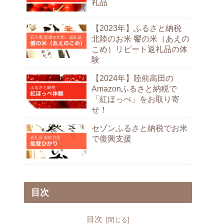
礼品
【2023年】ふるさと納税
北陸のお米 饗の米（あえの
こめ）リピート返礼品の体
験
【2024年】陸前高田の
Amazonふるさと納税で
「紅ほっぺ」をお取り寄
せ！
セゾンふるさと納税でお米
で復興支援
目次
目次