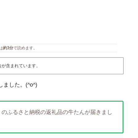
は
約3分
で読めます。
告が含まれています。
した。(^o^)
」
のふるさと納税の返礼品の牛たんが届きまし